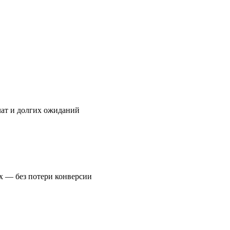
лат и долгих ожиданий
х — без потери конверсии