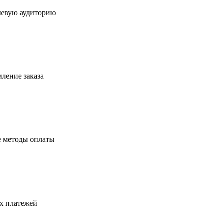
левую аудиторию
ление заказа
е методы оплаты
ых платежей